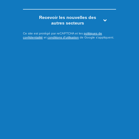
Recevoir les nouvelles des
autres secteurs
Ce site est protégé par reCAPTCHA et les
politiques de
confidentialité
et
conditions d'utilisation
de Google s'appliquent.
Publié hier à 8h00
Les Saguenéens ajoutent un
adjoint derrière le banc
Afin de pallier le départ d’Olivier Bouchard avec les Élites
de Jonquière, les Saguenéens de Chicoutimi ont annoncé
la nomination de Geordie Wudrick comme nouvel
entraîneur-adjoint de l’équipe pour la saison 2025-2026.
Natif d’Abbotsford en Colombie-Britannique, il a passé les
deux dernières campagnes comme directeur-général et
entraîneur-chef ...