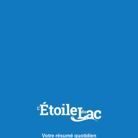
Cette contestation judiciaire s’inscrit dans une série de
recours entrepris par la CSQ contre différentes réformes du
droit du travail. L’organisation a notamment déjà contesté la
Loi visant à considérer davantage les besoins de la
population en cas de grève ou de lock-out
(projet de loi 89),
ainsi que la
Loi visant l’amélioration de certaines lois du
travail
(projet de loi 101), qu’elle accuse d’instaurer un
régime inéquitable en matière de santé et de sécurité,
particulièrement pour le personnel des secteurs de
l’éducation et de la santé.
Partager à ma communauté
RECOMMANDÉS POUR VOUS
Actualités
Votre résumé quotidien