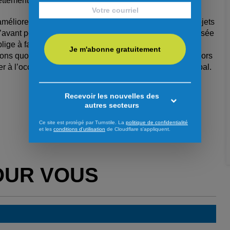
ettement de la MRC est de 11,4 M$.
améliorer la qualité de vie de ses citoyens. Plusieurs projets
l’avant pour leur concrétisation. L’augmentation généralisée
lige à faire des choix toujours plus judicieux dans nos
Je m'abonne gratuitement
tions quotidiennes », a commenté le maire Luc Gibbons lors
cier à l’occasion de la dernière séance du conseil municipal.
Recevoir les nouvelles des
autres secteurs
Ce site est protégé par Turnstile. La
politique de confidentialité
et les
conditions d'utilisation
de Cloudflare s'appliquent.
OUR VOUS