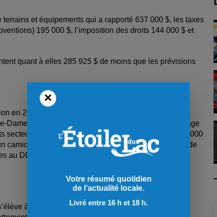
 terrains et équipements qui a rapporté 637 000 $, les taxes
ubventions) 195 000 $, l’imposition des droits 144 000 $ et
ent quant à elles 285 925 $ de moins que les prévisions
×
ion en 2023 totalisent 5,7 M$. Parmi les plus importants,
otre-Dame 706 000 $, les travaux sur les postes de pompage
nts secteurs : 1 M$, le rechargement de divers rangs 295 000
d’un camion 10 roues 351 000 $, l’amélioration des parcs de
ues au DEL 192 000 $ et la construction d’un parc de
Votre résumé quotidien
de l'actualité locale.
Livré entre 16 h et 18 h.
le s’élève à 14,7 M$, soit une diminution de 600 000 $ de