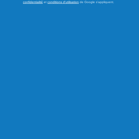
confidentialité
et
conditions d'utilisation
de Google s'appliquent.
À l’approche de l’élection provinciale du 5 octobre prochain,
l’Association des médecins psychiatres du Québec (AMPQ)
lance un appel aux formations politiques : faire de la santé
mentale une priorité incontournable de la prochaine
campagne électorale. En dévoilant sa plateforme Santé
mentale 2026 sous le thème « La santé mentale ne prend
pas de ...
LIRE LA SUITE
Actualités