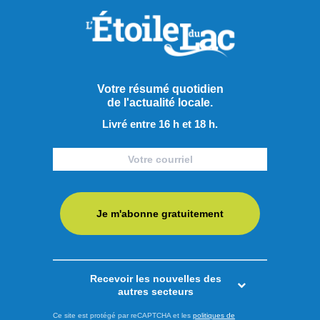
Votre résumé quotidien
de l'actualité locale.
Livré entre 16 h et 18 h.
Je m'abonne gratuitement
Publié à 13h00
Recevoir les nouvelles des
Les psychiatres pressent les
autres secteurs
partis à prendre position
Ce site est protégé par reCAPTCHA et les
politiques de