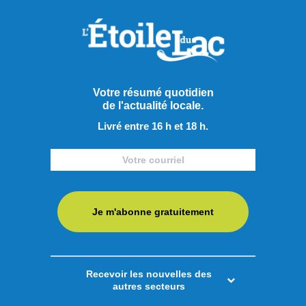
nouveaux partenaires à travers la région.
Partager à ma communauté
Votre résumé quotidien
de l'actualité locale.
RECOMMANDÉS POUR VOUS
Livré entre 16 h et 18 h.
Sports
Je m'abonne gratuitement
Recevoir les nouvelles des
autres secteurs