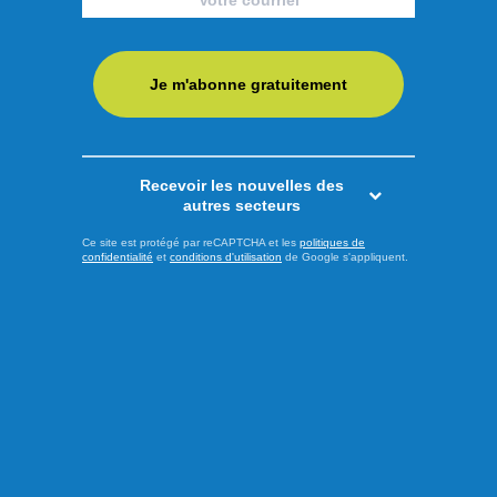
Je m'abonne gratuitement
Recevoir les nouvelles des
autres secteurs
Ce site est protégé par reCAPTCHA et les
politiques de
confidentialité
et
conditions d'utilisation
de Google s'appliquent.
Publié à 9h00
Plusieurs activités à
découvrir dans la MRC du