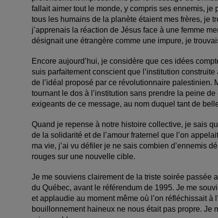
fallait aimer tout le monde, y compris ses ennemis, je 
tous les humains de la planète étaient mes frères, je 
j’apprenais la réaction de ­Jésus face à une femme me
désignait une étrangère comme une impure, je trouva
Encore aujourd’hui, je considère que ces idées compte
suis parfaitement conscient que l’institution construit
de l’idéal proposé par ce révolutionnaire palestinien
tournant le dos à l’institution sans prendre la peine de
exigeants de ce message, au nom duquel tant de belles
Quand je repense à notre histoire collective, je sais q
de la solidarité et de l’amour fraternel que l’on appel
ma vie, j’ai vu défiler je ne sais combien d’ennemis dés
rouges sur une nouvelle cible.
Je me souviens clairement de la triste soirée passée au
du ­Québec, avant le référendum de 1995. Je me souvie
et applaudie au moment même où l’on réfléchissait à 
bouillonnement haineux ne nous était pas propre. Je