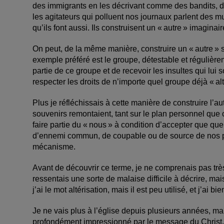
des immigrants en les décrivant comme des bandits, des
les agitateurs qui polluent nos journaux parlent des m
qu’ils font aussi. Ils construisent un « autre » imaginai
On peut, de la même manière, construire un « autre » 
exemple préféré est le groupe, détestable et régulièrem
partie de ce groupe et de recevoir les insultes qui lui s
respecter les droits de n’importe quel groupe déjà « alt
Plus je réfléchissais à cette manière de construire l’a
souvenirs remontaient, tant sur le plan personnel que c
faire partie du « nous » à condition d’accepter que que
d’ennemi commun, de coupable ou de source de nos p
mécanisme.
Avant de découvrir ce terme, je ne comprenais pas très
ressentais une sorte de malaise difficile à décrire, mai
j’ai le mot altérisation, mais il est peu utilisé, et j’ai 
Je ne vais plus à l’église depuis plusieurs années, m
profondément impressionné par le message du ­Christ. 