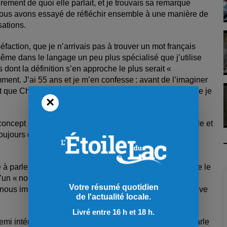
irement de quoi elle parlait, et je trouvais sa remarque
 nous avons essayé de réfléchir ensemble à une manière de
sations.
faction, que je n’arrivais pas à trouver un mot français
ême dans le langage un peu plus spécialisé que j’utilise
dont la définition s’en approche le plus serait «
mment. J’ai 55 ans et je m’en confesse : avant de l’imaginer
 que ­ChatGPT ne m’en confirme l’existence, je crois que je
×
 concept simple, pratique, immédiatement compréhensible et
a toujours déplu, mais que je n’avais jamais nommée d’un
e à parler de quelqu’un en choisissant de le décrire ou de le
un « nous » tacite et présumé. Dans ce contexte, cette
Votre résumé quotidien
ne nous importera plus de la même manière que ce qui arrive
de l'actualité locale.
Livré entre 16 h et 18 h.
intérieur », c’est exactement ce qu’il fait. Quand il parle