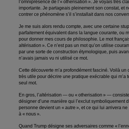
l’omniprésence de l’« otherisation ». Je voyais très cla
importante. Je partageais pleinement son constat, et
contrer ce phénomène s’il s’installait dans nos conver
Je me suis alors rendu compte, avec une certaine stupé
parfaitement équivalent dans la langue courante, ou m
pour donner mes cours de philosophie. Le mot français 
altérisation ». Ce n’est pas un mot qu’on utilise coura
par une sorte de construction étymologique, puis avant
n’avais jamais vu ni utilisé ce mot.
Cette découverte m’a profondément fasciné. Voilà un
très utile pour décrire une pratique exécrable qui m’
seul mot.
En gros, l’altérisation — ou « otherisation » — consist
désigner d’une manière qui l’exclut symboliquement d’
personne devient un « autre », et ce qui lui arrivera 
à « nous ».
Quand ­Trump désigne ses adversaires comme « l’ennemi 