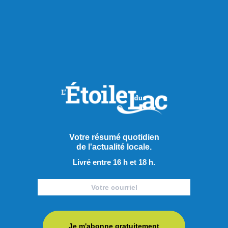
Publié hier à 8h00
Le mois d’août, idéal pour le
trekking au Saguenay-Lac-
Saint-Jean
Votre résumé quotidien
de l'actualité locale.
Le mois d’août, un peu plus tempéré que juillet, offre des
Livré entre 16 h et 18 h.
températures idéales pour la randonnée au Saguenay et au
Lac-Saint-Jean et grâce à la configuration de la région,
l’activité offre toutes sortes de points de vue, souvent
grandioses. Mais où aller pour profiter de ce sport peu
coûteux, et qui connait une hausse de popularité partout au
Je m'abonne gratuitement