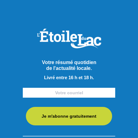
Publié le 4 août 2026
Saint-Félicien invite la
population à redécouvrir son
histoire
Les citoyens et les visiteurs de passage à Saint-Félicien
Votre résumé quotidien
auront l’occasion de plonger au cœur de l’histoire de la
de l'actualité locale.
municipalité grâce à une activité patrimoniale originale
Livré entre 16 h et 18 h.
proposée jusqu’au 17 août. Chaque dimanche et lundi à
compter de 19 h 30, le parc Sacré-Cœur devient le point de
départ d’une visite guidée du centre-ville d’une durée
d’environ ...
Je m'abonne gratuitement
LIRE LA SUITE