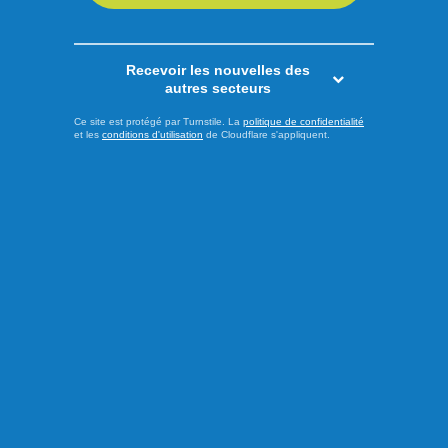
Recevoir les nouvelles des
autres secteurs
Ce site est protégé par Turnstile. La
politique de confidentialité
et les
conditions d'utilisation
de Cloudflare s'appliquent.
Publié à 14h00
Le PQ promet d’améliorer
l’accès aux soins et au
transport en région
Alors que le déclenchement de la campagne électorale
pour l'élection québécoise du 5 octobre approche, le chef
du Parti Québécois (PQ), Paul St-Pierre-Plamondon, et le
candidat péquiste dans la circonscription des Îles-de-la-
Madeleine, Joël Arseneau, ont dévoilé ce vendredi deux
engagements visant à mieux répondre aux besoins des
citoyens vivant en ...