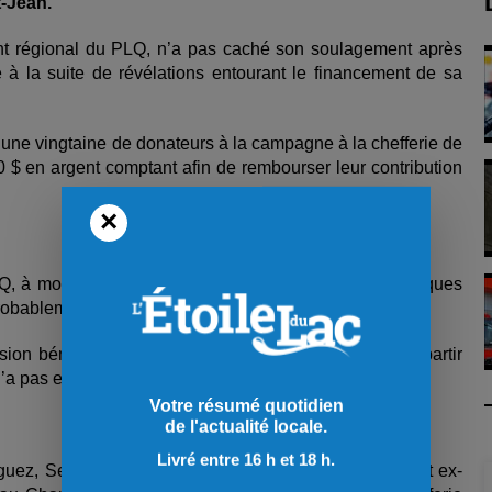
t-Jean.
t régional du PLQ, n’a pas caché son soulagement après
 à la suite de révélations entourant le financement de sa
’une vingtaine de donateurs à la campagne à la chefferie de
$ en argent comptant afin de rembourser leur contribution
×
LQ, à moins d’un an des élections générales et à quelques
 probablement déclenchée après les Fêtes.
ion bénéficiera à son parti qui sera en mesure de repartir
n’a pas encore été dévoilée.
Votre résumé quotidien
de l'actualité locale.
Livré entre 16 h et 18 h.
uez, Serge Simard, ancien député libéral de Dubuc et ex-