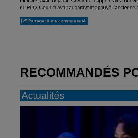
ministre, avait déjà fait savoir qu'il appuierait à nou
du PLQ. Celui-ci avait auparavant appuyé l’ancienne 
Partager à ma communauté
RECOMMANDÉS P
Actualités