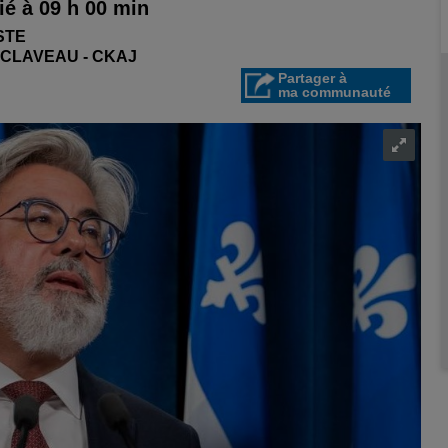
é à 09 h 00 min
STE
 CLAVEAU - CKAJ
Partager à
ma communauté