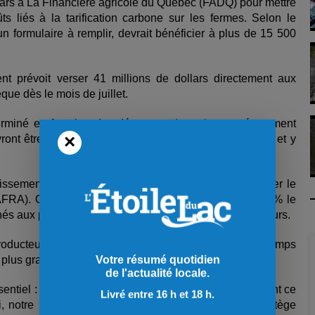
lars à La Financière agricole du Québec (FADQ) pour mettre
iés à la tarification carbone sur les fermes. Selon le
 formulaire à remplir, devrait bénéficier à plus de 15 500
t prévoit verser 41 millions de dollars directement aux
èque dès le mois de juillet.
erminé en fonction des dépenses de carburant récemment
×
evront être inscrites aux programmes AGRI de la FADQ et y
ssement annuel de 8,8 millions de dollars pour bonifier le
PAFRA). Cette enveloppe permettra d’augmenter de 30 % le
nés aux projets d’établissement des nouveaux agriculteurs.
producteurs de la relève « à temps plein » et ceux « à temps
un plus grand nombre de candidats.
Votre résumé quotidien
de l'actualité locale.
sentiel : ils nourrissent les Québécois. Pour qu'ils fassent ce
Livré entre 16 h et 18 h.
'hui, notre nouveau gouvernement répond présent et protège