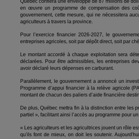
Québec confiera une enveloppe de 87 millions de dol
en œuvre un programme de compensation des coûts l
gouvernement, cette mesure, qui ne nécessitera aucun
agriculteurs à travers la province.
Pour l’exercice financier 2026
‑
2027, le gouvernemen
entreprises agricoles, soit par dépôt direct, soit par ch
Le montant accordé à chaque exploitation sera dét
déclarées. Pour être admissibles, les entreprises d
avoir déclaré leurs dépenses en carburant.
Parallèlement, le gouvernement a annoncé un investi
Programme d’appui financier à la relève agricole (
montant de chacun des paliers d’aide financière desti
De plus, Québec mettra fin à la distinction entre les 
partiel », facilitant ainsi l’accès au programme pour 
« Les agriculteurs et les agricultrices jouent un rôle es
qu'ils font de mieux, on doit les soutenir. Aujourd