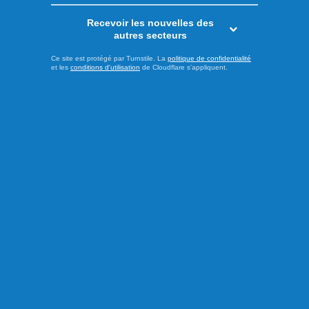
Recevoir les nouvelles des
autres secteurs
Publié hier à 14h00
Ce site est protégé par Turnstile. La
politique de confidentialité
et les
conditions d'utilisation
de Cloudflare s'appliquent.
Le PQ promet d’améliorer
l’accès aux soins et au
transport en région
Alors que le déclenchement de la campagne électorale
pour l'élection québécoise du 5 octobre approche, le chef
du Parti Québécois (PQ), Paul St-Pierre-Plamondon, et le
candidat péquiste dans la circonscription des Îles-de-la-
Madeleine, Joël Arseneau, ont dévoilé ce vendredi deux
engagements visant à mieux répondre aux besoins des
citoyens vivant en ...
LIRE LA SUITE