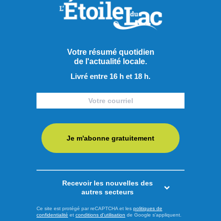
auront l’occasion de participer à plusieurs activités cette fin
de semaine, entre immersion dans l’univers animalier,
festivités familiales et rendez-vous culturel. Au Zoo sauvage
de Saint-Félicien, le retour de l’expérience VIP est prévu
Votre résumé quotidien
de l'actualité locale.
vendredi de 8 h à 10 h 30. Cette activité permettra ...
Livré entre 16 h et 18 h.
LIRE LA SUITE
Actualités
Je m'abonne gratuitement
Recevoir les nouvelles des
autres secteurs
Ce site est protégé par reCAPTCHA et les
politiques de
confidentialité
et
conditions d'utilisation
de Google s'appliquent.