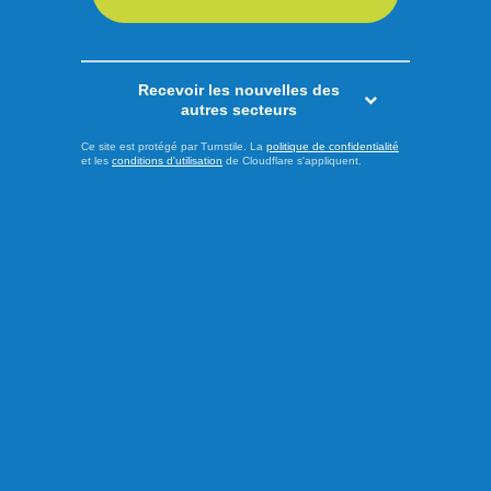
Recevoir les nouvelles des
autres secteurs
Ce site est protégé par Turnstile. La
politique de confidentialité
et les
conditions d'utilisation
de Cloudflare s'appliquent.
Publié hier à 14h00
Le PQ promet d’améliorer
l’accès aux soins et au
transport en région
Alors que le déclenchement de la campagne électorale
pour l'élection québécoise du 5 octobre approche, le chef
du Parti Québécois (PQ), Paul St-Pierre-Plamondon, et le
candidat péquiste dans la circonscription des Îles-de-la-
Madeleine, Joël Arseneau, ont dévoilé ce vendredi deux
engagements visant à mieux répondre aux besoins des