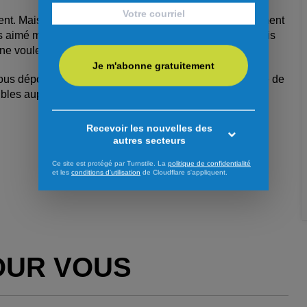
ent. Mais en regardant les membres du chœur, j’ai vraiment
is aimé me joindre à eux. Ils sont tellement fins que je suis
 ne voulez pas m’entendre.
Je m'abonne gratuitement
vous déposer et à recevoir en plein cœur cet assemblage de
sponibles auprès des membres du Chœur Aquilon.
Recevoir les nouvelles des
autres secteurs
Ce site est protégé par Turnstile. La
politique de confidentialité
et les
conditions d'utilisation
de Cloudflare s'appliquent.
OUR VOUS