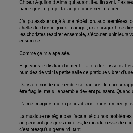
Chœur Aquilon d’Alma qui auront lieu fin avril. Pas s
parce que ce projet-là fait profondément du bien.
J’ai pu assister déjà à une répétition, aux premières l
cheffe de chœur, guider, corriger, encourager. Une dir
les choristes respirer ensemble, s’écouter, unir leurs v
ensemble.
Comme ça m’a apaisée.
Et je vous le dis franchement : j’ai eu des frissons. Le
humides de voir la petite salle de pratique vibrer d’un
Dans un monde qui semble se fracturer, le chœur rappe
être fragile, mais l’ensemble devient puissant. Quand u
J’aime imaginer qu’on pourrait fonctionner un peu plu
La musique ne règle pas l’actualité ou nos problèmes 
où pendant quelques minutes, le monde cesse de crier
c’est presqu’un geste militant.