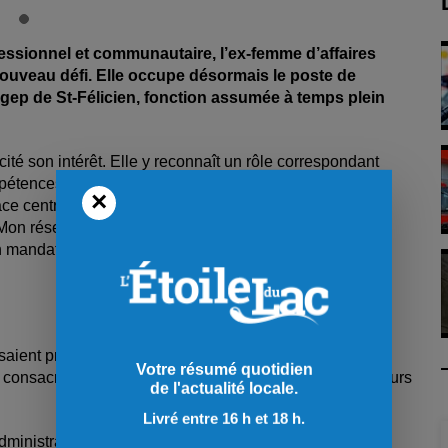
ssionnel et communautaire, l’ex-femme d’affaires
ouveau défi. Elle occupe désormais le poste de
égep de St-Félicien, fonction assumée à temps plein
ité son intérêt. Elle y reconnaît un rôle correspondant
mpétences. « J’ai coché toutes les cases. Dans mon
×
ace centrale dans mon travail. Nous évoluons dans un
on réseau de communication reste actif et à jour. Il
n mandat précédent, j’ai aussi collaboré avec des
osaient principalement sur l’engagement de bénévoles
Votre résumé quotidien
i consacraient du temps à l’organisme en parallèle de leurs
de l'actualité locale.
Livré entre 16 h et 18 h.
nistration. Leur horaire limitait les possibilités de