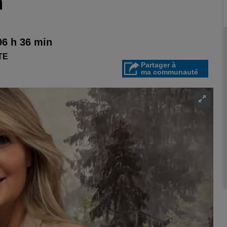
n
06 h 36 min
TE
Partager à
ma communauté