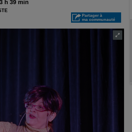
13 h 39 min
STE
Partager à
ma communauté