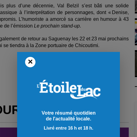
s plus d’une décennie, Val Belzil s’est bâti une solide
lassique à l’interprétation de personnages, dont « Denise,
promis. L’humoriste a amorcé sa carrière en humour à 43
te de l’émission
Le prochain stand-up
.
 également de retour au Saguenay les 22 et 23 mai prochains
i se tiendra à la Zone portuaire de Chicoutimi.
×
OUR VOUS
Votre résumé quotidien
de l'actualité locale.
Livré entre 16 h et 18 h.