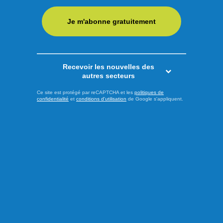
lance un appel aux formations politiques : faire de la santé
mentale une priorité incontournable de la prochaine
Je m'abonne gratuitement
campagne électorale. En dévoilant sa plateforme Santé
mentale 2026 sous le thème « La santé mentale ne prend
pas de ...
Recevoir les nouvelles des
autres secteurs
LIRE LA SUITE
Ce site est protégé par reCAPTCHA et les
politiques de
confidentialité
et
conditions d'utilisation
de Google s'appliquent.
Actualités