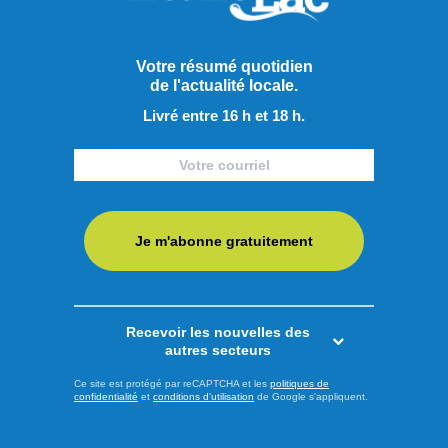
Votre résumé quotidien
de l'actualité locale.
Livré entre 16 h et 18 h.
Publié à 9h00
Je m'abonne gratuitement
Niveaux d’eau dans la région
: Rio Tinto dit avoir le plein
contrôle
Recevoir les nouvelles des
autres secteurs
Malgré le fait que des citoyens soient en colère du trop haut
Ce site est protégé par reCAPTCHA et les
politiques de
niveau du lac Kénogami, certains ayant subi des
confidentialité
et
conditions d'utilisation
de Google s'appliquent.
dommages à leurs terrains et d’autres ayant vu leur quai
arraché ou parti, la compagnie Rio Tinto assure avoir le