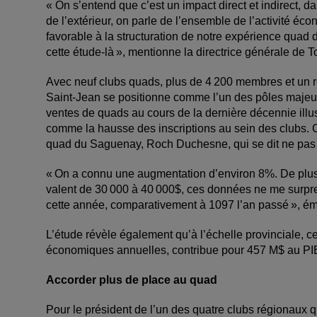
« On s’entend que c’est un impact direct et indirect, da
de l’extérieur, on parle de l’ensemble de l’activité éco
favorable à la structuration de notre expérience quad 
cette étude-là », mentionne la directrice générale d
Avec neuf clubs quads, plus de 4 200 membres et un r
Saint-Jean se positionne comme l’un des pôles maje
ventes de quads au cours de la dernière décennie illust
comme la hausse des inscriptions au sein des clubs. C
quad du Saguenay, Roch Duchesne, qui se dit ne pas êt
« On a connu une augmentation d’environ 8%. De plus, 
valent de 30 000 à 40 000$, ces données ne me surpr
cette année, comparativement à 1097 l’an passé », ém
L’étude révèle également qu’à l’échelle provinciale, 
économiques annuelles, contribue pour 457 M$ au PIB
Accorder plus de place au quad
Pour le président de l’un des quatre clubs régionaux 