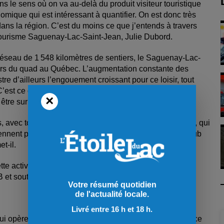
ns le sens où on va au-delà du produit visiteur touristique
nomique qui est intéressant à quantifier. On est donc très
dans la région. C’est du moins ce que j’entends à travers
e Tourisme Saguenay-Lac-Saint-Jean, Julie Dubord.
éseau de 1 548 kilomètres de sentiers, le Saguenay-Lac-
urs du quad au Québec. L’augmentation constante des
re d’ailleurs l’engouement croissant pour ce loisir, tout
’est ce qu’à entre autres constaté le président du Club
×
re surpris par les chiffres.
avec tous les véhicules que l’on voit dans les sentiers, qui
ennent pas. On est à 1214 membres au sein de notre club
et-il.
cette activité génère plus de 625 M$ en retombées
 et soutient près de 5 000 emplois.
Votre résumé quotidien
de l'actualité locale.
Livré entre 16 h et 18 h.
qui opèrent à l’année longue, l’enjeu demeure grand en ce