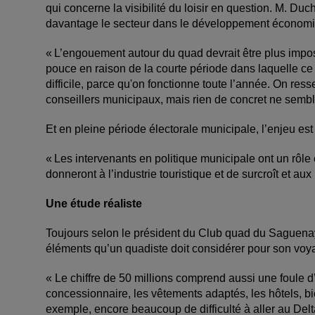
qui concerne la visibilité du loisir en question. M. Du
davantage le secteur dans le développement écono
« L’engouement autour du quad devrait être plus impo
pouce en raison de la courte période dans laquelle ce l
difficile, parce qu'on fonctionne toute l’année. On res
conseillers municipaux, mais rien de concret ne sem
Et en pleine période électorale municipale, l’enjeu es
« Les intervenants en politique municipale ont un rôle
donneront à l’industrie touristique et de surcroît et au
Une étude réaliste
Toujours selon le président du Club quad du Saguenay, i
éléments qu’un quadiste doit considérer pour son vo
« Le chiffre de 50 millions comprend aussi une foule d
concessionnaire, les vêtements adaptés, les hôtels, bi
exemple, encore beaucoup de difficulté à aller au Del