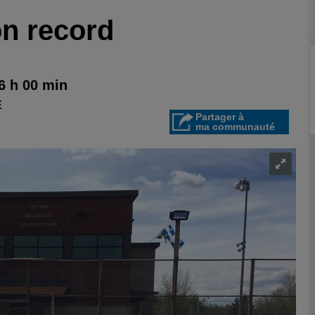
on record
6 h 00 min
E
Partager à
ma communauté