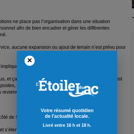
tions ne place pas l’organisation dans une situation
personnel afin de bien encadrer et gérer les différentes
agné.
vice, aucune expansion ou ajout de terrain n’est prévu pour
×
 s’impliquer, soit comme arbitre ou comme marqueur.
lus, et ça nous permet de nous créer un beau bassin. C’est
 postes, donc on est content de voir ça. Et on s’organise
urs reviennent chaque année. »
Votre résumé quotidien
de l'actualité locale.
 côté de Saint-Prime.
Livré entre 16 h et 18 h.
jet s’étend dans le haut du Lac.