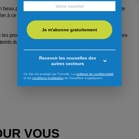
n beau potentiel. Pour l’instant, à court terme, on implante
ler à ce que ça fonctionne bien. Après on verra si on
Je m'abonne gratuitement
les prochaines années mettre en place une ligue pour les
tteints du spectre de l’autisme.
Recevoir les nouvelles des
autres secteurs
Ce site est protégé par Turnstile. La
politique de confidentialité
et les
conditions d'utilisation
de Cloudflare s'appliquent.
OUR VOUS