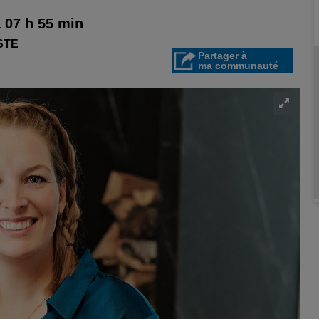
à 07 h 55 min
STE
Partager à
ma communauté