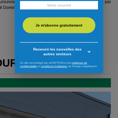
oursuivra son développement dans la continuité, portée par
rmé Dominic Perron.
Je m'abonne gratuitement
Recevoir les nouvelles des
autres secteurs
OUR VOUS
Ce site est protégé par reCAPTCHA et les
politiques de
confidentialité
et
conditions d'utilisation
de Google s'appliquent.