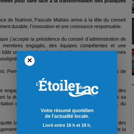
années pour faire face à la transformation des pratiques
e de Nutrinor, Pascale Maltais arrive à la tête du conseil
ment durable, l’innovation et une croissance responsable.
 que j’accepte la présidence du conseil d’administration de
des membres engagés, des équipes compétentes et une
âtir une agriculture forte, durable et innovante, enracinée
×
 souligné.
c Perron, qui quitte la présidence après sept années de
.
ement engagé à positionner les fermes membres comme des
grant la durabilité au cœur de leur développement. Sous sa
ntation environnementale avec le lancement, en 2020, du
Votre résumé quotidien
de l'actualité locale.
uitte la présidence de Nutrinor. J’ai été témoin, au fil des
Livré entre 16 h et 18 h.
ngagement exceptionnel des membres, des employés et de la