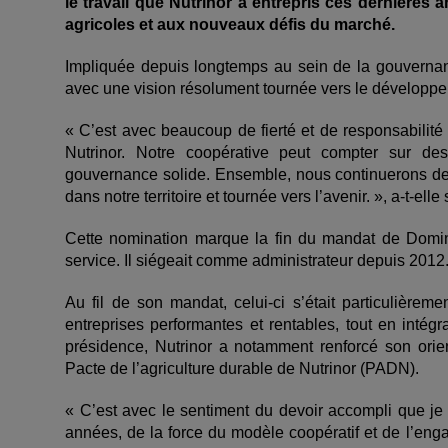
le travail que Nutrinor a entrepris ces dernières 
agricoles et aux nouveaux défis du marché.
Impliquée depuis longtemps au sein de la gouvernanc
avec une vision résolument tournée vers le développe
« C’est avec beaucoup de fierté et de responsabilité
Nutrinor. Notre coopérative peut compter sur 
gouvernance solide. Ensemble, nous continuerons de b
dans notre territoire et tournée vers l’avenir. », a-t-elle
Cette nomination marque la fin du mandat de Domini
service. Il siégeait comme administrateur depuis 2012
Au fil de son mandat, celui-ci s’était particulièr
entreprises performantes et rentables, tout en inté
présidence, Nutrinor a notamment renforcé son orie
Pacte de l’agriculture durable de Nutrinor (PADN).
« C’est avec le sentiment du devoir accompli que je q
années, de la force du modèle coopératif et de l’e