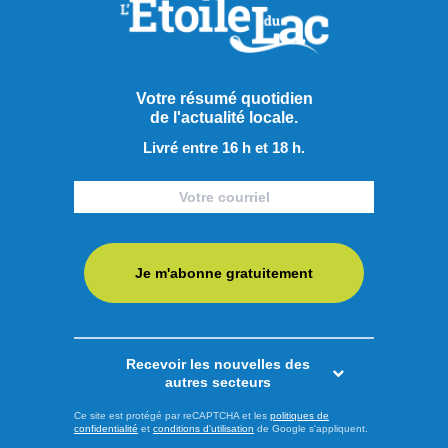
l’Association des médecins psychiatres du Québec (AMPQ)
lance un appel aux formations politiques : faire de la santé
mentale une priorité incontournable de la prochaine
campagne électorale. En dévoilant sa plateforme Santé
Votre résumé quotidien
mentale 2026 sous le thème « La santé mentale ne prend
de l'actualité locale.
pas de ...
Livré entre 16 h et 18 h.
LIRE LA SUITE
Actualités
Je m'abonne gratuitement
Recevoir les nouvelles des
autres secteurs
Ce site est protégé par reCAPTCHA et les
politiques de
confidentialité
et
conditions d'utilisation
de Google s'appliquent.