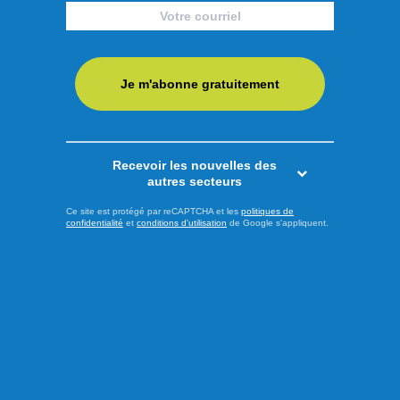
morceau
Aluminium, forêt, gestion de l’offre, le premier ministre Mark
Carney s’est exprimé sur différents dossiers lors de sa visite
à Saguenay. Le premier ministre a pris la parole au cœur du
Je m'abonne gratuitement
complexe Jonquière de Rio Tinto, devant l’usine de
démonstration d’Elysis. En raison du lieu soigneusement
choisi par le premier ministre canadien, la guerre ...
Recevoir les nouvelles des
autres secteurs
LIRE LA SUITE
Ce site est protégé par reCAPTCHA et les
politiques de
confidentialité
et
conditions d'utilisation
de Google s'appliquent.
Actualités