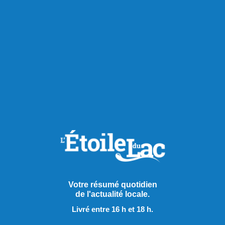
Votre résumé quotidien
Publié à 15h00
de l'actualité locale.
Livré entre 16 h et 18 h.
Mark Carney ne lâche pas le