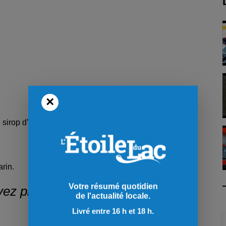
×
 sirop d’érable.
rin.
Votre résumé quotidien
ez plus de recettes et idées au
de l'actualité locale.
Livré entre 16 h et 18 h.